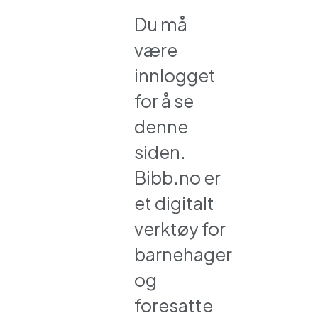
Du må
være
innlogget
for å se
denne
siden.
Bibb.no er
et digitalt
verktøy for
barnehager
og
foresatte