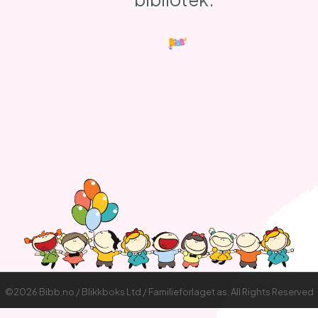
©2026 Bibb.no / Blikkboks Ltd / Familieforlaget as. All Rights Reserved