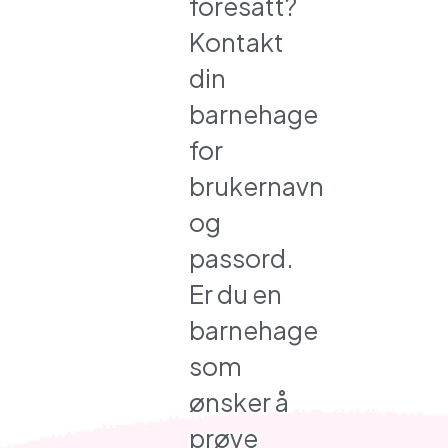
foresatt?
Kontakt
din
barnehage
for
brukernavn
og
passord.
Er du en
barnehage
som
ønsker å
prøve