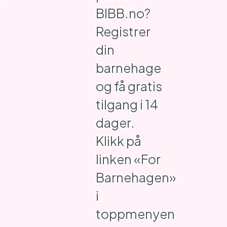
BIBB.no?
Registrer
din
barnehage
og få gratis
tilgang i 14
dager.
Klikk på
linken «For
Barnehagen»
i
toppmenyen