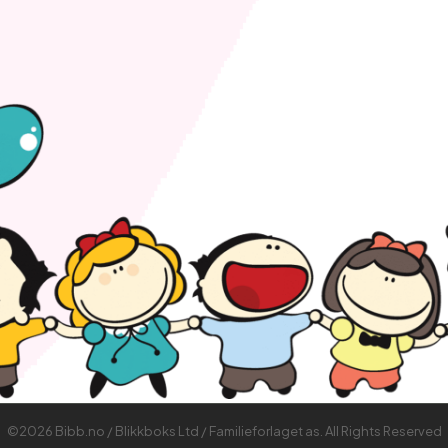
©2026 Bibb.no / Blikkboks Ltd / Familieforlaget as. All Rights Reserved