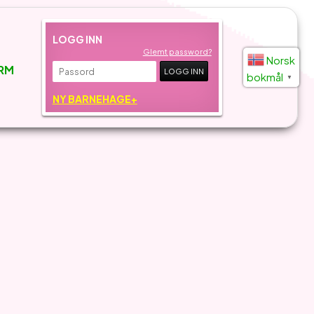
LOGG INN
Glemt password?
Norsk
RM
bokmål
▼
NY BARNEHAGE+