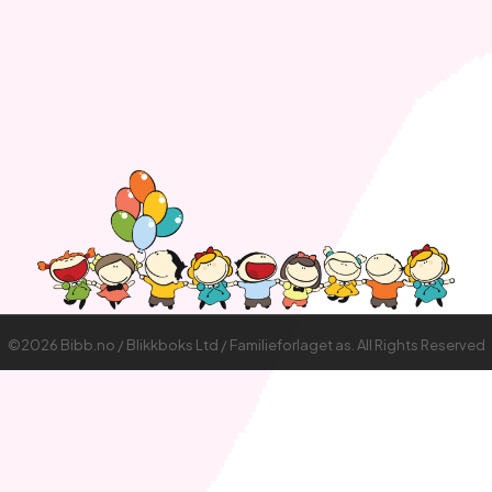
©2026 Bibb.no / Blikkboks Ltd / Familieforlaget as. All Rights Reserved