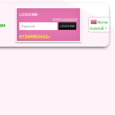
LOGG INN
Glemt password?
Norsk
RM
bokmål
▼
NY BARNEHAGE+