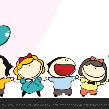
©2026 Bibb.no / Blikkboks Ltd / Familieforlaget as. All Rights Reserved