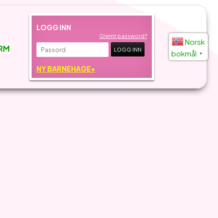
LOGG INN
Glemt password?
Norsk
RM
bokmål
▼
NY BARNEHAGE+