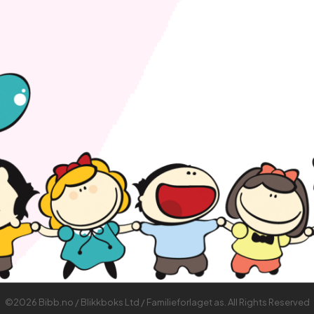
©2026 Bibb.no / Blikkboks Ltd / Familieforlaget as. All Rights Reserved