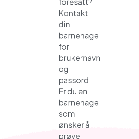
foresatt?
Kontakt
din
barnehage
for
brukernavn
og
passord.
Er du en
barnehage
som
ønsker å
prøve