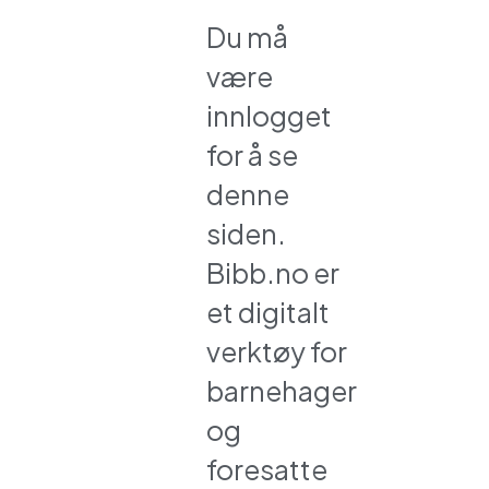
Du må
være
innlogget
for å se
denne
siden.
Bibb.no er
et digitalt
verktøy for
barnehager
og
foresatte