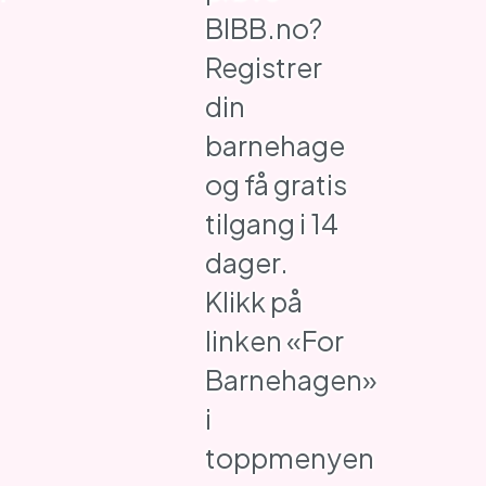
BIBB.no?
Registrer
din
barnehage
og få gratis
tilgang i 14
dager.
Klikk på
linken «For
Barnehagen»
i
toppmenyen