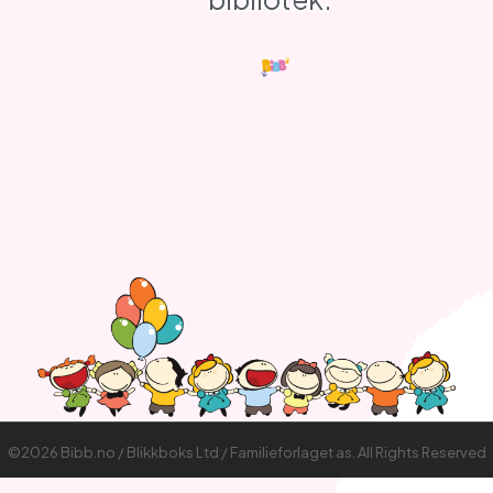
©2026 Bibb.no / Blikkboks Ltd / Familieforlaget as. All Rights Reserved