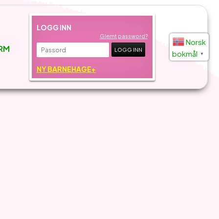
LOGG INN
Glemt password?
Norsk
RM
bokmål
▼
NY BARNEHAGE+