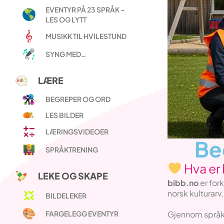
EVENTYR PÅ 23 SPRÅK –
LES OG LYTT
MUSIKK TIL HVILESTUND
SYNG MED…
LÆRE
BEGREPER OG ORD
LES BILDER
LÆRINGSVIDEOER
Be
SPRÅKTRENING
Hva er
LEKE OG SKAPE
bibb.no
er for
norsk kulturarv
BILDELEKER
FARGELEGG EVENTYR
Gjennom språk 