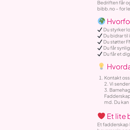
Bedriften får o
bibb.no – for l
Hvorfor
Du styrker l
Du bidrar ti
Du støtter 
Du får synli
Du får et di
Hvorda
Kontakt oss
2. Vi sende
3. Barnehag
Fadderskape
md. Du kan 
Et lite 
Et fadderskap 