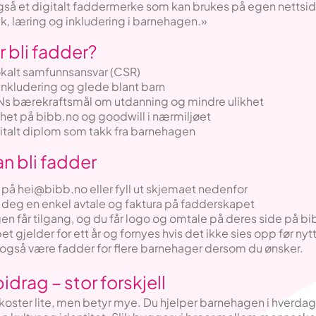
gså et digitalt faddermerke som kan brukes på egen nettside
ek, læring og inkludering i barnehagen.»
 bli fadder?
okalt samfunnsansvar (CSR)
l inkludering og glede blant barn
FNs bærekraftsmål om utdanning og mindre ulikhet
ghet på bibb.no og goodwill i nærmiljøet
gitalt diplom som takk fra barnehagen
n bli fadder
 på hei@bibb.no eller fyll ut skjemaet nedenfor
r deg en enkel avtale og faktura på fadderskapet
en får tilgang, og du får logo og omtale på deres side på bi
t gjelder for ett år og fornyes hvis det ikke sies opp før ny
også være fadder for flere barnehager dersom du ønsker.
bidrag – stor forskjell
koster lite, men betyr mye. Du hjelper barnehagen i hverda