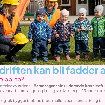
driften kan bli fadder 
 bibb.no?
kortelse av ordene
–Barnehagenes inkluderende bærekrafti
, eventyr, barnesanger og læringsaktiviteter på 23 språk et
og lek bygger bibb.no broer mellom barn, foresatte og barn