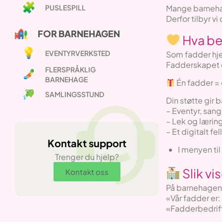
PUSLESPILL
Mange barnehag
Derfor tilbyr v
FOR BARNEHAGEN
Hva be
EVENTYRVERKSTED
Som fadder hjel
Fadderskapet de
FLERSPRÅKLIG
BARNEHAGE
Én fadder = 
SAMLINGSSTUND
Din støtte gir b
– Eventyr, sang
– Lek og lærin
– Et digitalt 
Kontakt support
I menyen til
Trenger du hjelp?
Slik vi
Kontakt oss
På barnehagens
«Vår fadder er:
«Fadderbedrift 