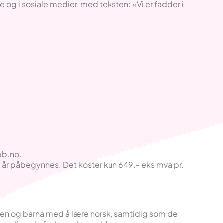
 og i sosiale medier, med teksten: «Vi er fadder i
bb.no.
tt år påbegynnes. Det koster kun 649.- eks mva pr.
gen og barna med å lære norsk, samtidig som de