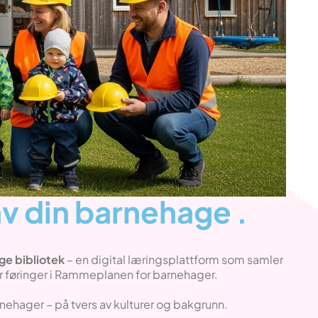
av din barnehage .
ge bibliotek
– en digital læringsplattform som samler
ter føringer i Rammeplanen for barnehager.
ehager – på tvers av kulturer og bakgrunn.