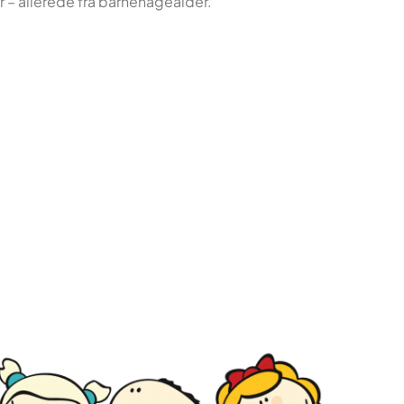
r – allerede fra barnehagealder.