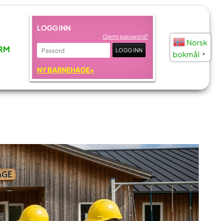
LOGG INN
Glemt password?
Norsk
RM
bokmål
▼
NY BARNEHAGE+