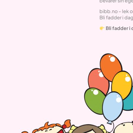
bevarer sin ege
bibb.no – lek o
Bli fadder i dag
Bli fadder i