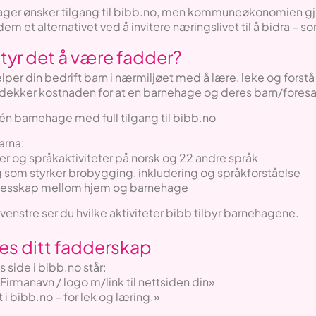
er ønsker tilgang til bibb.no, men kommuneøkonomien gjør 
i dem et alternativet ved å invitere næringslivet til å bidra –
tyr det å være fadder?
per din bedrift barn i nærmiljøet med å lære, leke og forst
kker kostnaden for at en barnehage og deres barn/foresatte f
én barnehage med full tilgang til bibb.no
arna:
er og språkaktiviteter på norsk og 22 andre språk
g som styrker brobygging, inkludering og språkforståelse
fellesskap mellom hjem og barnehage
 venstre ser du hvilke aktiviteter bibb tilbyr barnehagene.
ses ditt fadderskap
 side i bibb.no står:
 Firmanavn / logo m/link til nettsiden din»
i bibb.no – for lek og læring.»