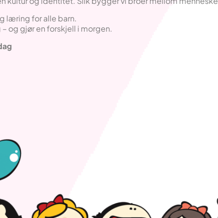
n kultur og identitet. Slik bygger vi broer mellom menneske
g læring for alle barn.
 – og gjør en forskjell i morgen.
 dag