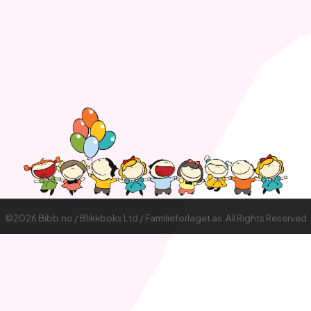
©2026 Bibb.no / Blikkboks Ltd / Familieforlaget as. All Rights Reserved