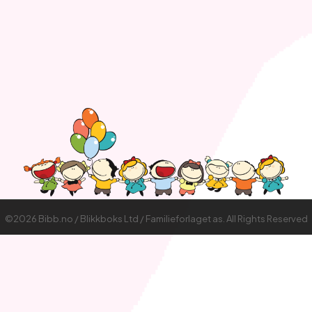
©2026 Bibb.no / Blikkboks Ltd / Familieforlaget as. All Rights Reserved