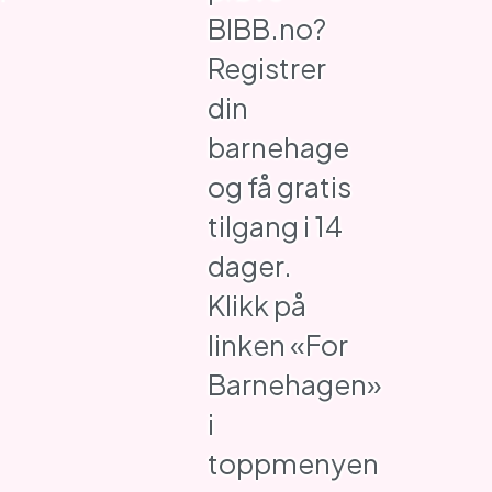
BIBB.no?
Registrer
din
barnehage
og få gratis
tilgang i 14
dager.
Klikk på
linken «For
Barnehagen»
i
toppmenyen