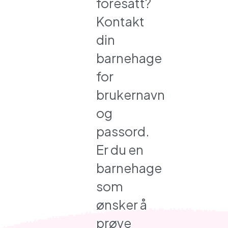
foresatt?
Kontakt
din
barnehage
for
brukernavn
og
passord.
Er du en
barnehage
som
ønsker å
prøve