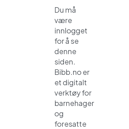
Du må
være
innlogget
for å se
denne
siden.
Bibb.no er
et digitalt
verktøy for
barnehager
og
foresatte