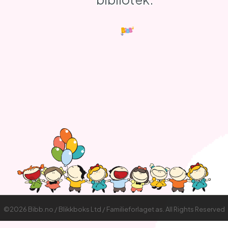
©2026 Bibb.no / Blikkboks Ltd / Familieforlaget as. All Rights Reserved