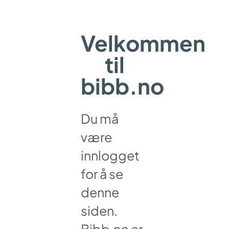
Velkommen
til
bibb.no
Du må
være
innlogget
for å se
denne
siden.
Bibb.no er