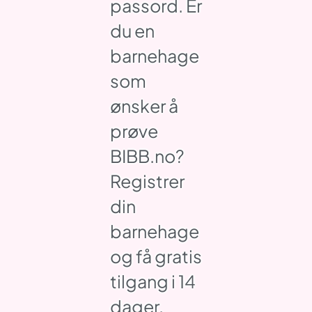
passord. Er
du en
barnehage
som
ønsker å
prøve
BIBB.no?
Registrer
din
barnehage
og få gratis
tilgang i 14
dager.