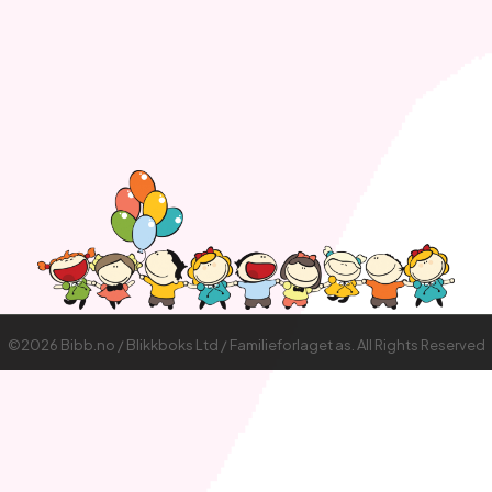
©2026 Bibb.no / Blikkboks Ltd / Familieforlaget as. All Rights Reserved