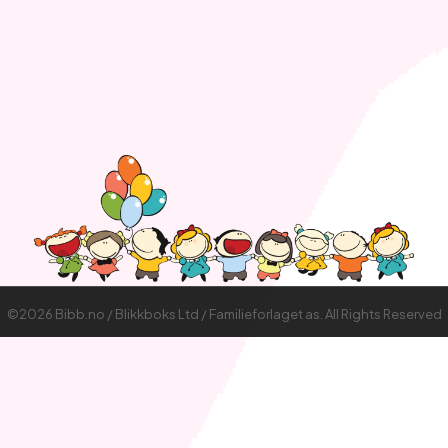
©2026 Bibb.no / Blikkboks Ltd / Familieforlaget as. All Rights Reserved