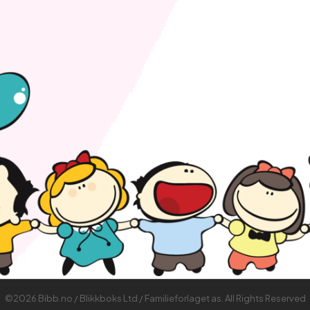
©2026 Bibb.no / Blikkboks Ltd / Familieforlaget as. All Rights Reserved