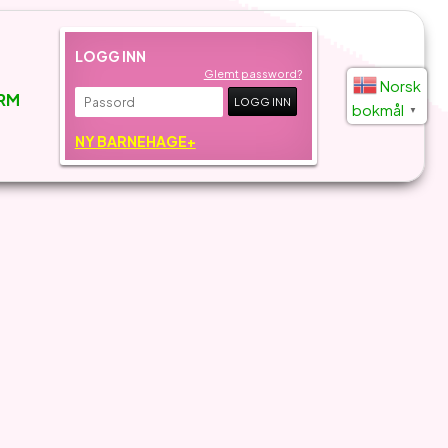
LOGG INN
Glemt password?
Norsk
RM
bokmål
▼
NY BARNEHAGE+