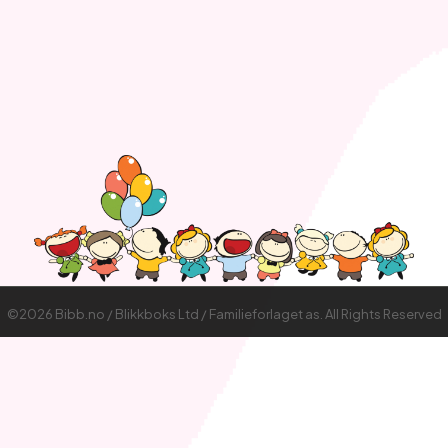
©2026 Bibb.no / Blikkboks Ltd / Familieforlaget as. All Rights Reserved