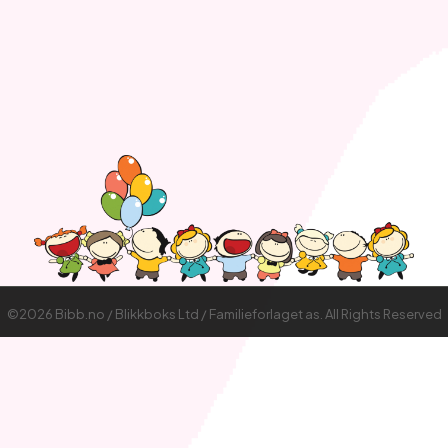
©2026 Bibb.no / Blikkboks Ltd / Familieforlaget as. All Rights Reserved