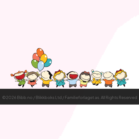
©2026 Bibb.no / Blikkboks Ltd / Familieforlaget as. All Rights Reserved