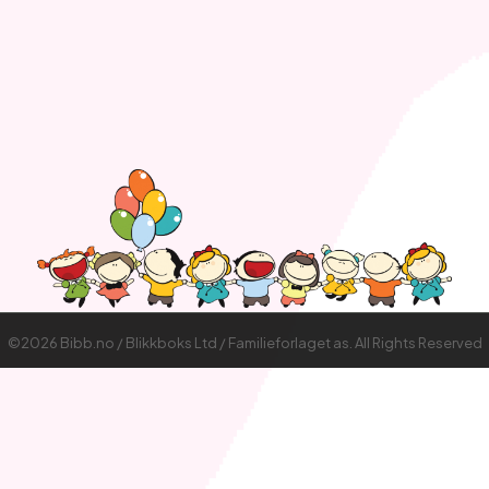
©2026 Bibb.no / Blikkboks Ltd / Familieforlaget as. All Rights Reserved