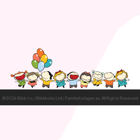
©2026 Bibb.no / Blikkboks Ltd / Familieforlaget as. All Rights Reserved