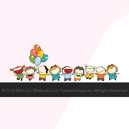
©2026 Bibb.no / Blikkboks Ltd / Familieforlaget as. All Rights Reserved