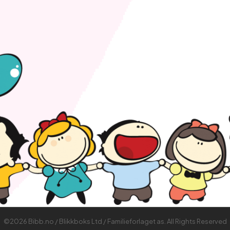
©2026 Bibb.no / Blikkboks Ltd / Familieforlaget as. All Rights Reserved