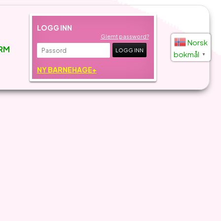
LOGG INN
Glemt password?
Norsk
RM
bokmål
▼
NY BARNEHAGE+