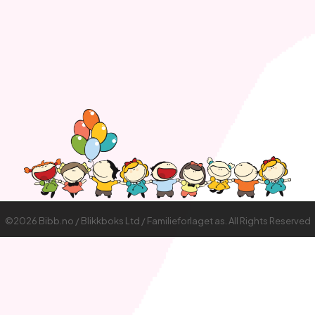
©2026 Bibb.no / Blikkboks Ltd / Familieforlaget as. All Rights Reserved