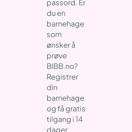
passord. Er
du en
barnehage
som
ønsker å
prøve
BIBB.no?
Registrer
din
barnehage
og få gratis
tilgang i 14
dager.