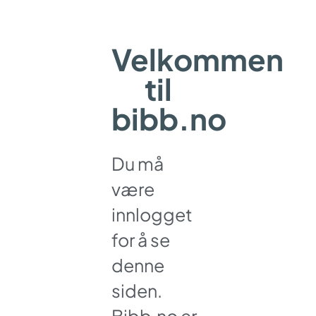
Velkommen
til
bibb.no
Du må
være
innlogget
for å se
denne
siden.
Bibb.no er