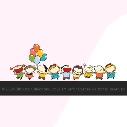
©2026 Bibb.no / Blikkboks Ltd / Familieforlaget as. All Rights Reserved