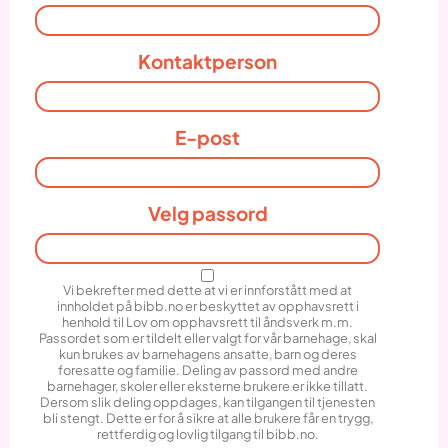
Kontaktperson
E-post
Velg passord
Vi bekrefter med dette at vi er innforstått med at
innholdet på bibb.no er beskyttet av opphavsrett i
henhold til Lov om opphavsrett til åndsverk m.m.
Passordet som er tildelt eller valgt for vår barnehage, skal
kun brukes av barnehagens ansatte, barn og deres
foresatte og familie. Deling av passord med andre
barnehager, skoler eller eksterne brukere er ikke tillatt.
Dersom slik deling oppdages, kan tilgangen til tjenesten
bli stengt. Dette er for å sikre at alle brukere får en trygg,
rettferdig og lovlig tilgang til bibb.no.