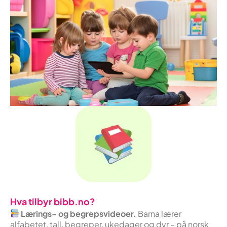
Hva tilbyr bibb.no?
Lærings- og begrepsvideoer.
Barna lærer
alfabetet, tall, begreper, ukedager og dyr – på norsk