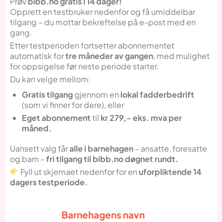
Prøv
bibb.no gratis i 14 dager!
Opprett en testbruker nedenfor og få umiddelbar
tilgang – du mottar bekreftelse på e-post med en
gang.
Etter testperioden fortsetter abonnementet
automatisk for
tre måneder av gangen
, med mulighet
for oppsigelse før neste periode starter.
Du kan velge mellom:
Gratis tilgang
gjennom en
lokal fadderbedrift
(som vi finner for dere), eller
Eget abonnement
til
kr 279,- eks. mva per
måned.
Uansett valg får
alle i barnehagen
– ansatte, foresatte
og barn –
fri tilgang til bibb.no døgnet rundt.
Fyll ut skjemaet nedenfor for en
uforpliktende 14
dagers testperiode.
Barnehagens navn