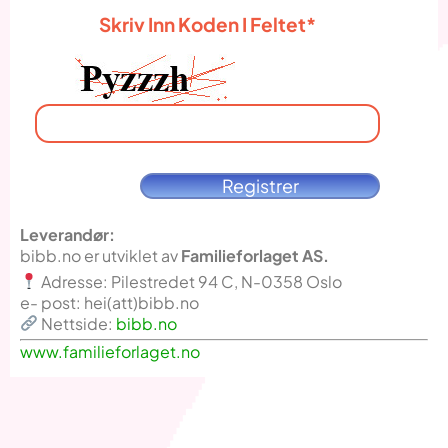
Skriv Inn Koden I Feltet*
Registrer
Leverandør:
bibb.no er utviklet av
Familieforlaget AS.
Adresse: Pilestredet 94 C, N-0358 Oslo
e- post: hei(att)bibb.no
Nettside:
bibb.no
www.familieforlaget.no