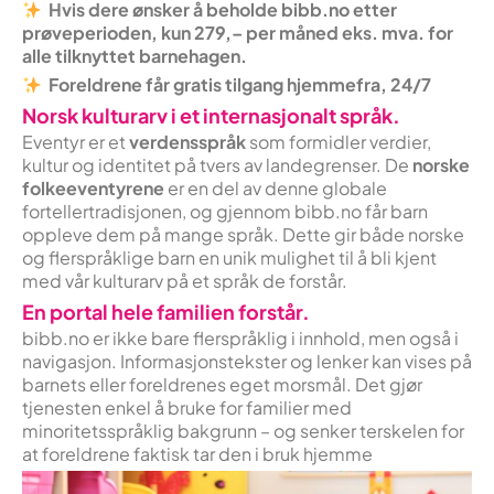
Hvis dere ønsker å beholde bibb.no etter
prøveperioden, kun 279,– per måned eks. mva. for
alle tilknyttet barnehagen.
Foreldrene får gratis tilgang hjemmefra, 24/7
Norsk kulturarv i et internasjonalt språk.
Eventyr er et
verdensspråk
som formidler verdier,
kultur og identitet på tvers av landegrenser. De
norske
folkeeventyrene
er en del av denne globale
fortellertradisjonen, og gjennom bibb.no får barn
oppleve dem på mange språk. Dette gir både norske
og flerspråklige barn en unik mulighet til å bli kjent
med vår kulturarv på et språk de forstår.
En portal hele familien forstår.
bibb.no er ikke bare flerspråklig i innhold, men også i
navigasjon. Informasjonstekster og lenker kan vises på
barnets eller foreldrenes eget morsmål. Det gjør
tjenesten enkel å bruke for familier med
minoritetsspråklig bakgrunn – og senker terskelen for
at foreldrene faktisk tar den i bruk hjemme