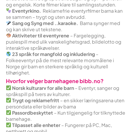
og engelsk. Korte filmer klare til samlingsstunden.
Eventyrkino.
Reklamefrie eventyrfilmer barna kan
se sammen – trygt og uten avbrudd.
Sang og Syng med ..karaoke.
Barna synger med
og kan skrive ut tekstene.
Aktiviteter til eventyrene
– Fargelegging,
puslespill med ulik vanskelighetsgrad, bildelotto og
interaktive språkøvelser.
23 språk for mangfold og inkludering
–
Folkeeventyr på de mest relevante morsmålene i
Norge gir barn en sterkere språklig og kulturell
tilhørighet.
Hvorfor velger barnehagene bibb.no?
Norsk kulturarv for alle barn
– Eventyr, sanger og
språkspill på tvers av kulturer.
Trygt og reklamefritt
– en sikker læringsarena uten
persondata eller bilder av barna
Passordbeskyttet
– Kun tilgjengelig for tilknyttede
barnehage.
Tilpasset alle enheter
– Fungerer på PC, Mac,
nettbrett og mobil.