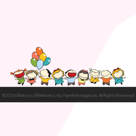
©2026 Bibb.no / Blikkboks Ltd / Familieforlaget as. All Rights Reserved