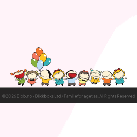
©2026 Bibb.no / Blikkboks Ltd / Familieforlaget as. All Rights Reserved