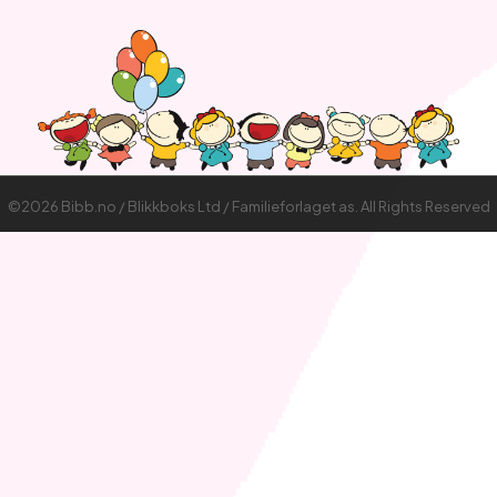
©2026 Bibb.no / Blikkboks Ltd / Familieforlaget as. All Rights Reserved