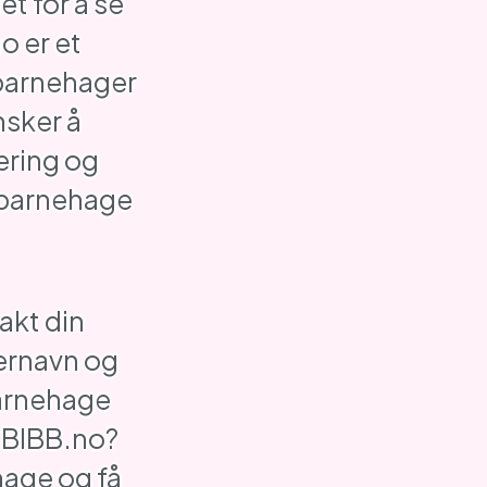
t for å se
o er et
 barnehager
nsker å
ering og
barnehage
akt din
ernavn og
barnehage
 BIBB.no?
hage og få