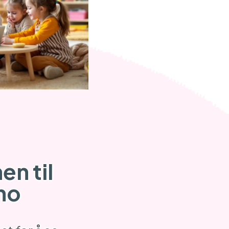
n til
no