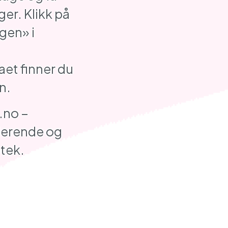
ger. Klikk på
gen» i
et finner du
n.
.no –
derende og
tek.