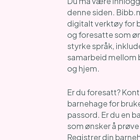
Du må være innlogge
denne siden. Bibb.n
digitalt verktøy for
og foresatte som ø
styrke språk, inklud
samarbeid mellom 
og hjem.
Er du foresatt? Kont
barnehage for bruk
passord. Er du en 
som ønsker å prøve
Registrer din barne