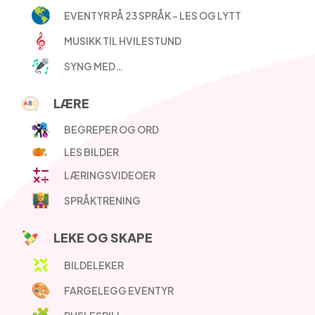
EVENTYR PÅ 23 SPRÅK – LES OG LYTT
MUSIKK TIL HVILESTUND
SYNG MED…
LÆRE
BEGREPER OG ORD
LES BILDER
LÆRINGSVIDEOER
SPRÅKTRENING
LEKE OG SKAPE
BILDELEKER
FARGELEGG EVENTYR