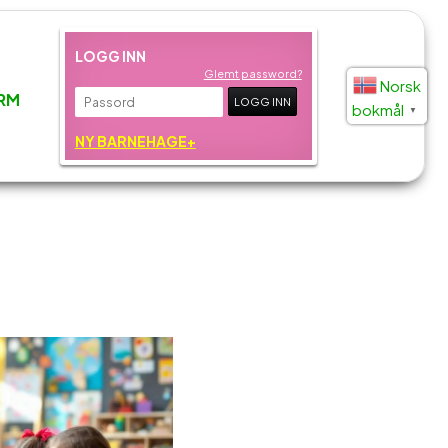
LOGG INN
Glemt password?
Norsk
RM
bokmål
▼
NY BARNEHAGE+