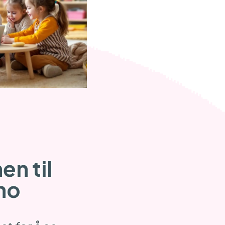
n til
no