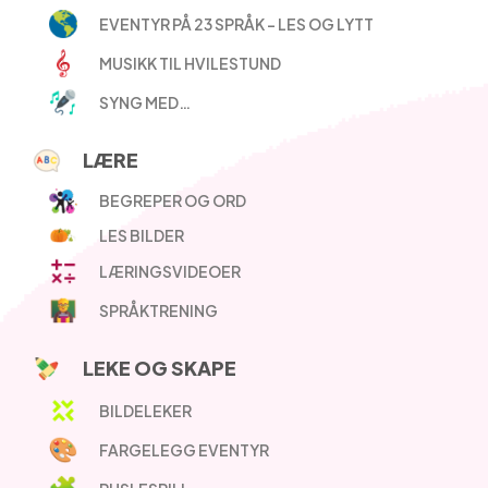
EVENTYR PÅ 23 SPRÅK – LES OG LYTT
MUSIKK TIL HVILESTUND
SYNG MED…
LÆRE
BEGREPER OG ORD
LES BILDER
LÆRINGSVIDEOER
SPRÅKTRENING
LEKE OG SKAPE
BILDELEKER
FARGELEGG EVENTYR