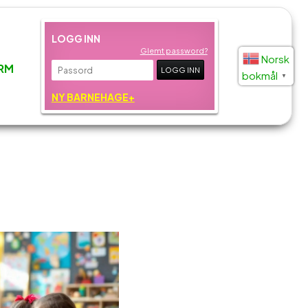
LOGG INN
Glemt password?
Norsk
RM
bokmål
▼
NY BARNEHAGE+