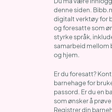
Du må være innlogge
denne siden. Bibb.n
digitalt verktøy for
og foresatte som ø
styrke språk, inklud
samarbeid mellom 
og hjem.
Er du foresatt? Kont
barnehage for bruk
passord. Er du en 
som ønsker å prøve
Registrer din barne