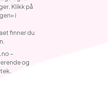
ger. Klikk på
gen» i
et finner du
n.
.no –
derende og
tek.