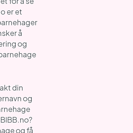
t for å se
o er et
 barnehager
nsker å
ering og
barnehage
akt din
ernavn og
barnehage
 BIBB.no?
hage og få