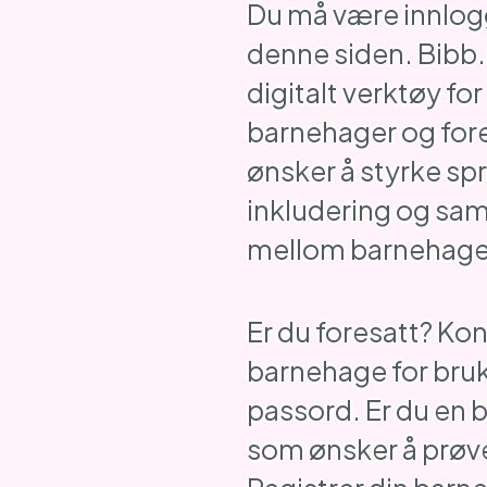
Du må være innlogg
denne siden. Bibb.
digitalt verktøy for
barnehager og for
ønsker å styrke spr
inkludering og sa
mellom barnehage
Er du foresatt? Kon
barnehage for bru
passord. Er du en
som ønsker å prøv