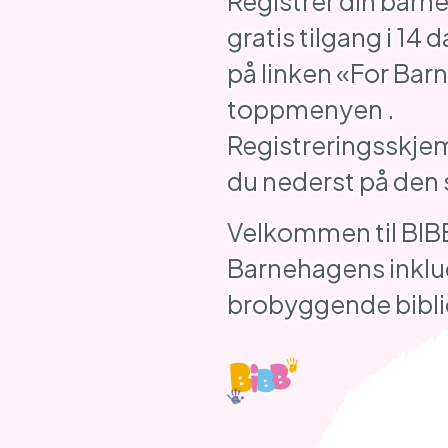
Registrer din barn
gratis tilgang i 14 d
på linken «For Bar
toppmenyen .
Registreringsskjem
du nederst på den 
Velkommen til BIB
Barnehagens inkl
brobyggende bibli