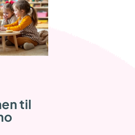
n til
no