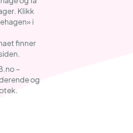
ehage og få
ager. Klikk
nehagen» i
aet finner
siden.
B.no –
uderende og
otek.