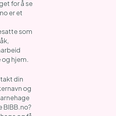
et for å se
no er et
esatte som
åk,
marbeid
 og hjem.
takt din
kernavn og
 barnehage
e BIBB.no?