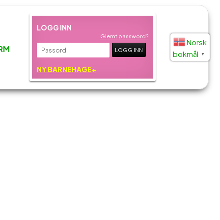
LOGG INN
Glemt password?
Norsk
RM
bokmål
▼
NY BARNEHAGE+